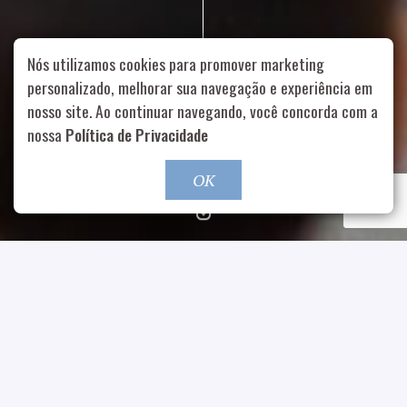
Nós utilizamos cookies para promover marketing
personalizado, melhorar sua navegação e experiência em
nosso site. Ao continuar navegando, você concorda com a
Rua Aurélia, 1714 – Vila Romana, São Paulo – SP
|
55 11
nossa
Política de Privacidade
99178-5848
|
contato@nucleofood.com
Role para continar
OK