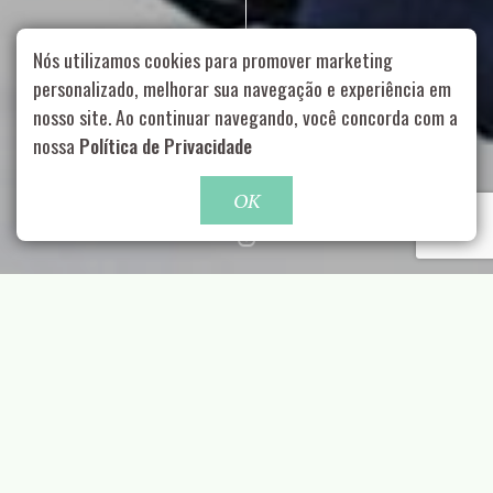
Nós utilizamos cookies para promover marketing
personalizado, melhorar sua navegação e experiência em
nosso site. Ao continuar navegando, você concorda com a
Rua Aurélia, 1714 – Vila Romana, São Paulo – SP
|
55 11
nossa
Política de Privacidade
99178-5848
|
contato@nucleofood.com
Role para continar
OK