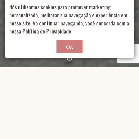
Nós utilizamos cookies para promover marketing
personalizado, melhorar sua navegação e experiência em
nosso site. Ao continuar navegando, você concorda com a
Rua Aurélia, 1714 – Vila Romana, São Paulo – SP
|
55 11
99178-5848
|
contato@nucleofood.com
nossa
Política de Privacidade
Role para continar
OK