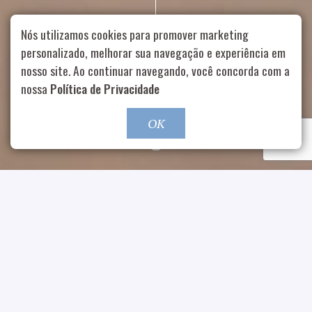
Nós utilizamos cookies para promover marketing
personalizado, melhorar sua navegação e experiência em
nosso site. Ao continuar navegando, você concorda com a
Rua Aurélia, 1714 – Vila Romana, São Paulo – SP
|
55 11
99178-5848
|
contato@nucleofood.com
nossa
Política de Privacidade
Role para continar
OK