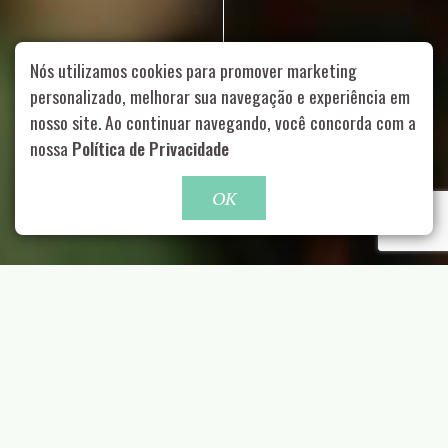
Nós utilizamos cookies para promover marketing
personalizado, melhorar sua navegação e experiência em
nosso site. Ao continuar navegando, você concorda com a
Rua Aurélia, 1714 – Vila Romana, São Paulo – SP
|
55 11
nossa
Política de Privacidade
99178-5848
|
contato@nucleofood.com
Role para continar
OK