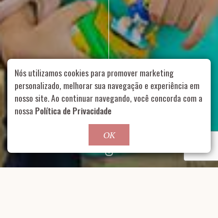
Nós utilizamos cookies para promover marketing
personalizado, melhorar sua navegação e experiência em
nosso site. Ao continuar navegando, você concorda com a
Rua Aurélia, 1714 – Vila Romana, São Paulo – SP
|
55 11
nossa
Política de Privacidade
99178-5848
|
contato@nucleofood.com
Role para continar
OK