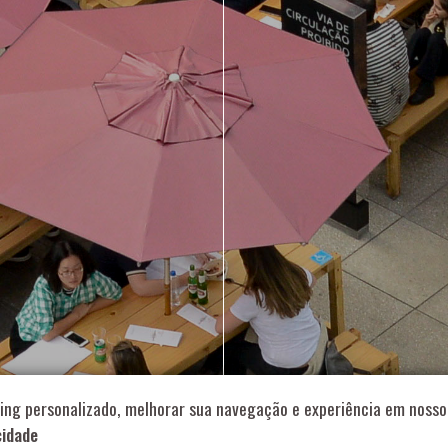
714 – Vila Romana, São Paulo – SP
|
55 11 99178-5848
|
contat
Role para continar
ing personalizado, melhorar sua navegação e experiência em nosso 
cidade