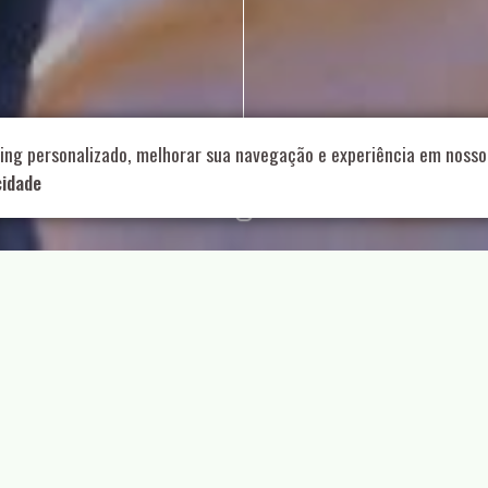
714 – Vila Romana, São Paulo – SP
|
55 11 99178-5848
|
contat
Role para continar
ing personalizado, melhorar sua navegação e experiência em nosso 
cidade