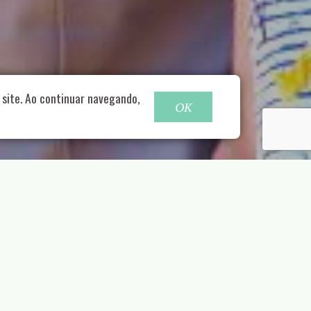
o@nucleofood.com
site. Ao continuar navegando,
OK