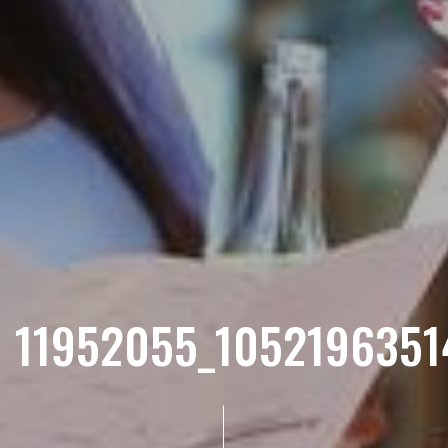
11952055_105219635