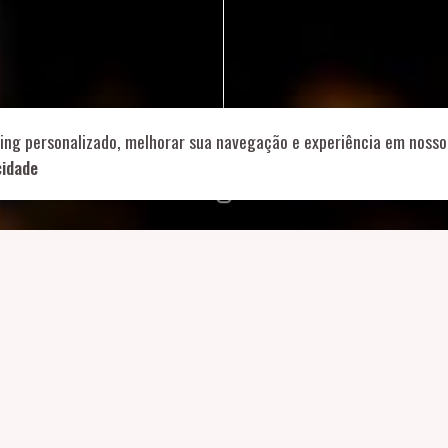
714 – Vila Romana, São Paulo – SP
|
55 11 99178-5848
|
contat
Role para continar
ing personalizado, melhorar sua navegação e experiência em nosso 
cidade