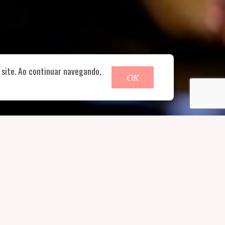
o@nucleofood.com
site. Ao continuar navegando,
OK