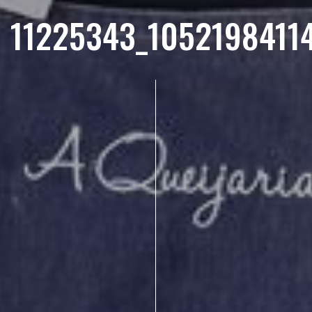
11225343_1052198411