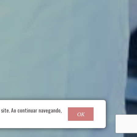
o@nucleofood.com
site. Ao continuar navegando,
OK