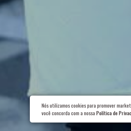
Rua Aurélia, 1
Nós utilizamos cookies para promover market
você concorda com a nossa
Política de Priva