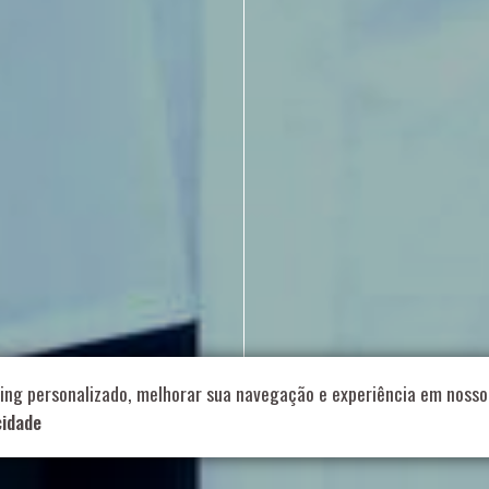
714 – Vila Romana, São Paulo – SP
|
55 11 99178-5848
|
contat
Role para continar
ing personalizado, melhorar sua navegação e experiência em nosso 
cidade