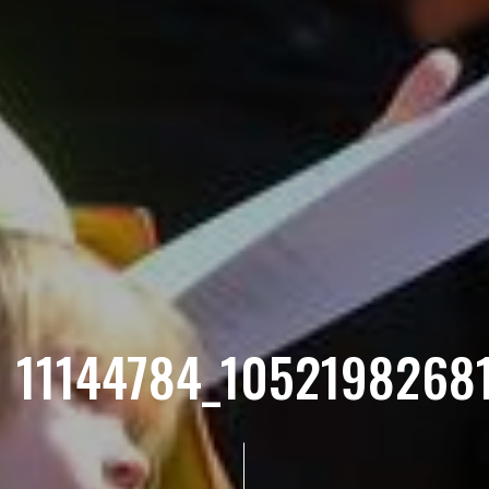
11144784_1052198268