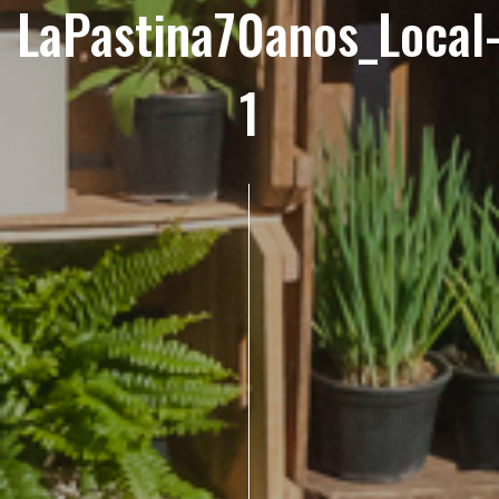
LaPastina70anos_Local
1