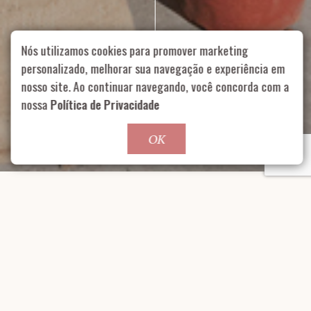
Nós utilizamos cookies para promover marketing
personalizado, melhorar sua navegação e experiência em
Rua Aurélia, 1714 – Vila Romana, São Paulo – SP
|
55 11
nosso site. Ao continuar navegando, você concorda com a
99178-5848
|
contato@nucleofood.com
nossa
Política de Privacidade
Role para continar
OK