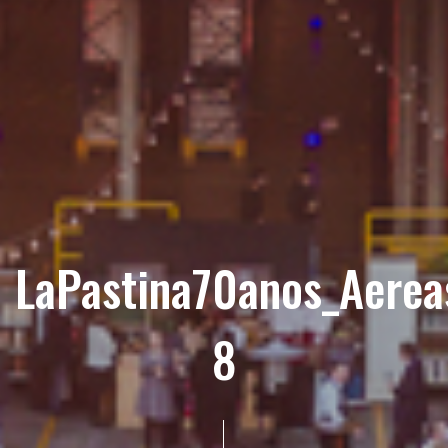
LaPastina70anos_Aerea
8