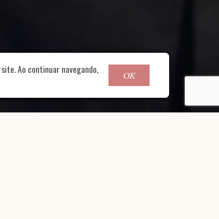
o@nucleofood.com
site. Ao continuar navegando,
OK