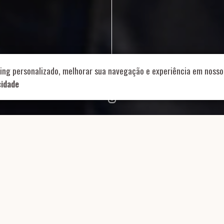
714 – Vila Romana, São Paulo – SP
|
55 11 99178-5848
|
contat
Role para continar
ing personalizado, melhorar sua navegação e experiência em nosso 
cidade