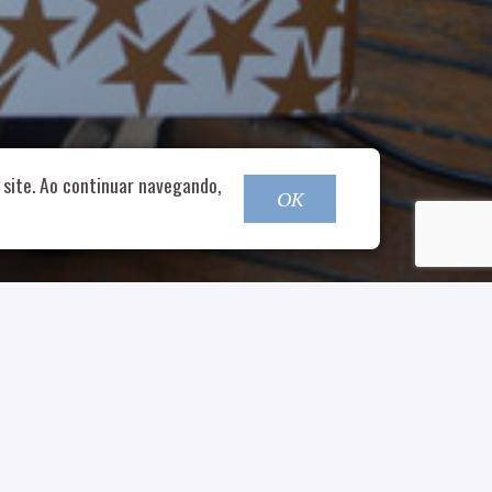
o@nucleofood.com
site. Ao continuar navegando,
OK