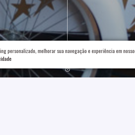
714 – Vila Romana, São Paulo – SP
|
55 11 99178-5848
|
contat
Role para continar
ing personalizado, melhorar sua navegação e experiência em nosso 
cidade