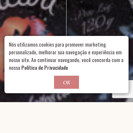
Nós utilizamos cookies para promover marketing
personalizado, melhorar sua navegação e experiência em
nosso site. Ao continuar navegando, você concorda com a
Rua Aurélia, 1714 – Vila Romana, São Paulo – SP
|
55 11
nossa
Política de Privacidade
99178-5848
|
contato@nucleofood.com
Role para continar
OK