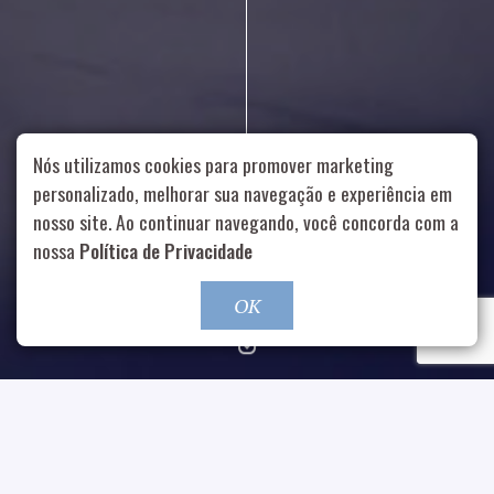
Nós utilizamos cookies para promover marketing
personalizado, melhorar sua navegação e experiência em
nosso site. Ao continuar navegando, você concorda com a
Rua Aurélia, 1714 – Vila Romana, São Paulo – SP
|
55 11
nossa
Política de Privacidade
99178-5848
|
contato@nucleofood.com
Role para continar
OK