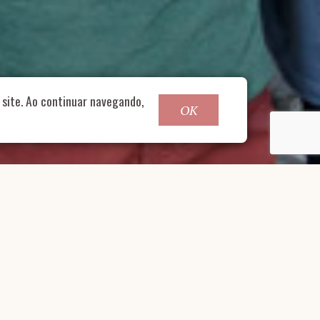
o@nucleofood.com
site. Ao continuar navegando,
OK