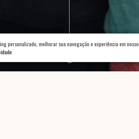
714 – Vila Romana, São Paulo – SP
|
55 11 99178-5848
|
contat
Role para continar
ing personalizado, melhorar sua navegação e experiência em nosso 
cidade