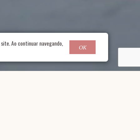
o@nucleofood.com
site. Ao continuar navegando,
OK