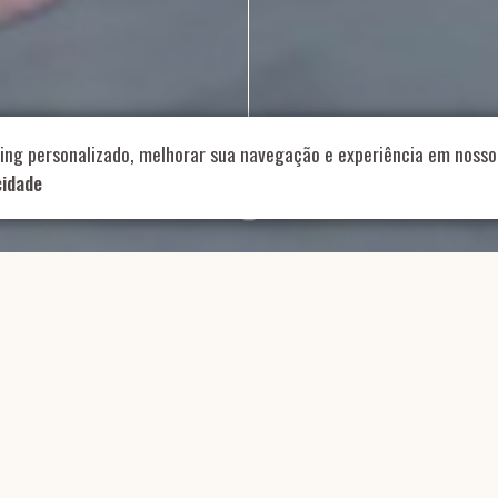
714 – Vila Romana, São Paulo – SP
|
55 11 99178-5848
|
contat
Role para continar
ing personalizado, melhorar sua navegação e experiência em nosso 
cidade