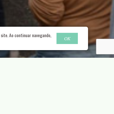
o@nucleofood.com
site. Ao continuar navegando,
OK