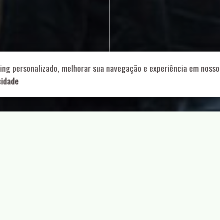
714 – Vila Romana, São Paulo – SP
|
55 11 99178-5848
|
contat
Role para continar
ing personalizado, melhorar sua navegação e experiência em nosso 
cidade