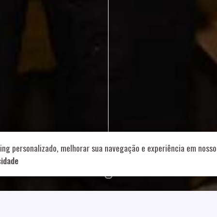
714 – Vila Romana, São Paulo – SP
|
55 11 99178-5848
|
contat
Role para continar
ing personalizado, melhorar sua navegação e experiência em nosso 
cidade