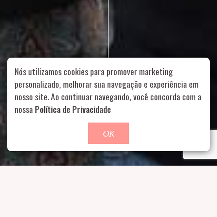
Nós utilizamos cookies para promover marketing
personalizado, melhorar sua navegação e experiência em
nosso site. Ao continuar navegando, você concorda com a
Rua Aurélia, 1714 – Vila Romana, São Paulo – SP
|
55 11
nossa
Política de Privacidade
99178-5848
|
contato@nucleofood.com
Role para continar
OK