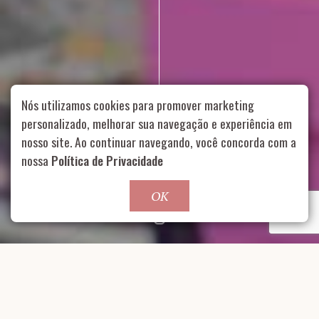
Nós utilizamos cookies para promover marketing
personalizado, melhorar sua navegação e experiência em
nosso site. Ao continuar navegando, você concorda com a
Rua Aurélia, 1714 – Vila Romana, São Paulo – SP
|
55 11
nossa
Política de Privacidade
99178-5848
|
contato@nucleofood.com
Role para continar
OK