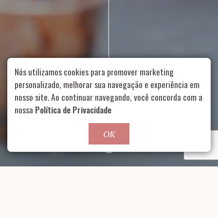
Nós utilizamos cookies para promover marketing
personalizado, melhorar sua navegação e experiência em
nosso site. Ao continuar navegando, você concorda com a
Rua Aurélia, 1714 – Vila Romana, São Paulo – SP
|
55 11
nossa
Política de Privacidade
99178-5848
|
contato@nucleofood.com
Role para continar
OK