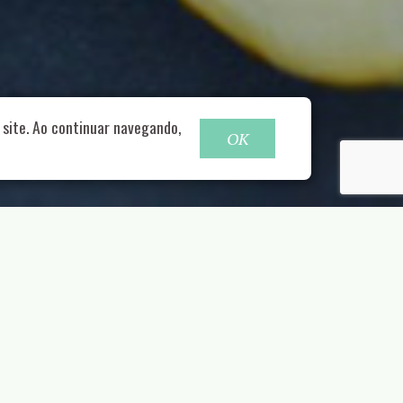
o@nucleofood.com
site. Ao continuar navegando,
OK