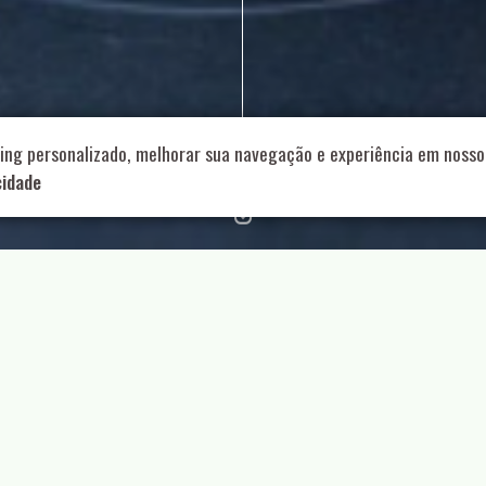
714 – Vila Romana, São Paulo – SP
|
55 11 99178-5848
|
contat
Role para continar
ing personalizado, melhorar sua navegação e experiência em nosso 
cidade