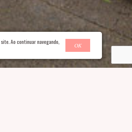
o@nucleofood.com
site. Ao continuar navegando,
OK