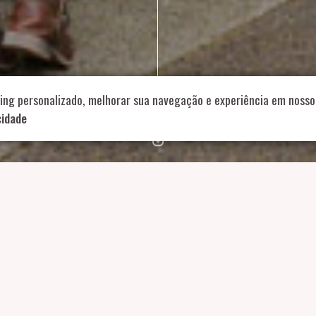
714 – Vila Romana, São Paulo – SP
|
55 11 99178-5848
|
contat
Role para continar
ing personalizado, melhorar sua navegação e experiência em nosso 
cidade