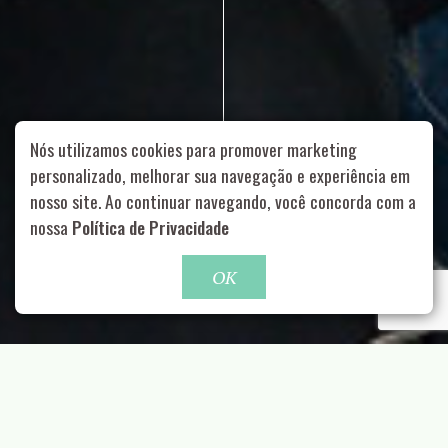
Nós utilizamos cookies para promover marketing
personalizado, melhorar sua navegação e experiência em
nosso site. Ao continuar navegando, você concorda com a
Rua Aurélia, 1714 – Vila Romana, São Paulo – SP
|
55 11
nossa
Política de Privacidade
99178-5848
|
contato@nucleofood.com
Role para continar
OK