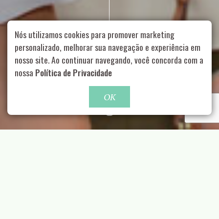
Nós utilizamos cookies para promover marketing
personalizado, melhorar sua navegação e experiência em
nosso site. Ao continuar navegando, você concorda com a
Rua Aurélia, 1714 – Vila Romana, São Paulo – SP
|
55 11
nossa
Política de Privacidade
99178-5848
|
contato@nucleofood.com
Role para continar
OK