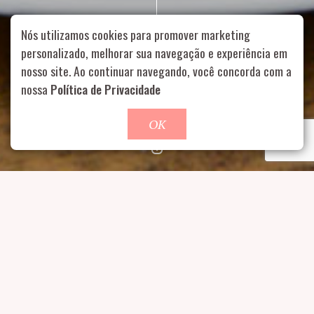
Nós utilizamos cookies para promover marketing
personalizado, melhorar sua navegação e experiência em
nosso site. Ao continuar navegando, você concorda com a
Rua Aurélia, 1714 – Vila Romana, São Paulo – SP
|
55 11
99178-5848
|
contato@nucleofood.com
nossa
Política de Privacidade
Role para continar
OK