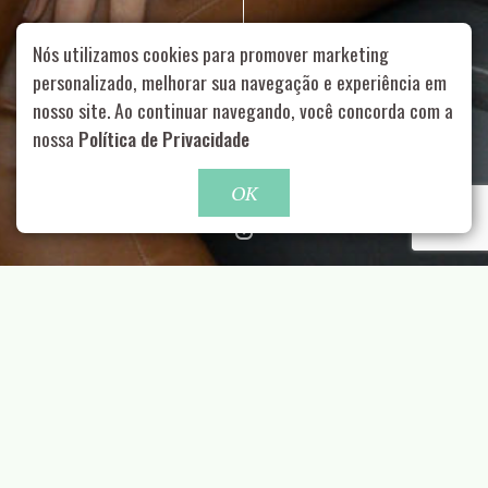
Nós utilizamos cookies para promover marketing
personalizado, melhorar sua navegação e experiência em
nosso site. Ao continuar navegando, você concorda com a
Rua Aurélia, 1714 – Vila Romana, São Paulo – SP
|
55 11
99178-5848
|
contato@nucleofood.com
nossa
Política de Privacidade
Role para continar
OK