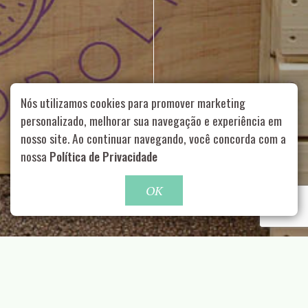
Nós utilizamos cookies para promover marketing
personalizado, melhorar sua navegação e experiência em
nosso site. Ao continuar navegando, você concorda com a
Rua Aurélia, 1714 – Vila Romana, São Paulo – SP
|
55 11
nossa
Política de Privacidade
99178-5848
|
contato@nucleofood.com
Role para continar
OK