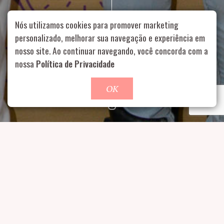
Nós utilizamos cookies para promover marketing
personalizado, melhorar sua navegação e experiência em
nosso site. Ao continuar navegando, você concorda com a
Rua Aurélia, 1714 – Vila Romana, São Paulo – SP
|
55 11
99178-5848
|
contato@nucleofood.com
nossa
Política de Privacidade
Role para continar
OK