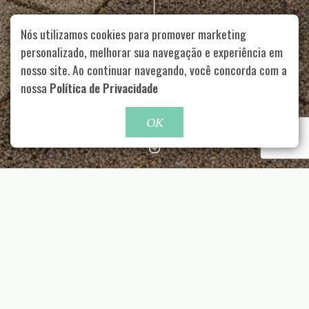
Nós utilizamos cookies para promover marketing
personalizado, melhorar sua navegação e experiência em
nosso site. Ao continuar navegando, você concorda com a
Rua Aurélia, 1714 – Vila Romana, São Paulo – SP
|
55 11
99178-5848
|
contato@nucleofood.com
nossa
Política de Privacidade
Role para continar
OK