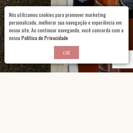
Nós utilizamos cookies para promover marketing
personalizado, melhorar sua navegação e experiência em
nosso site. Ao continuar navegando, você concorda com a
Rua Aurélia, 1714 – Vila Romana, São Paulo – SP
|
55 11
99178-5848
|
contato@nucleofood.com
nossa
Política de Privacidade
Role para continar
OK