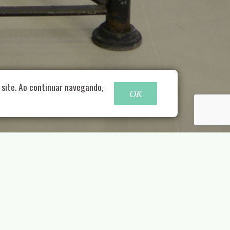
o@nucleofood.com
site. Ao continuar navegando,
OK