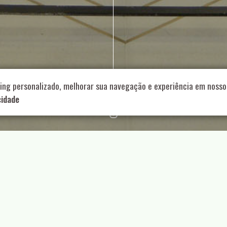
714 – Vila Romana, São Paulo – SP
|
55 11 99178-5848
|
contat
Role para continar
ing personalizado, melhorar sua navegação e experiência em nosso 
cidade