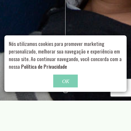
Nós utilizamos cookies para promover marketing
personalizado, melhorar sua navegação e experiência em
nosso site. Ao continuar navegando, você concorda com a
Rua Aurélia, 1714 – Vila Romana, São Paulo – SP
|
55 11
nossa
Política de Privacidade
99178-5848
|
contato@nucleofood.com
Role para continar
OK