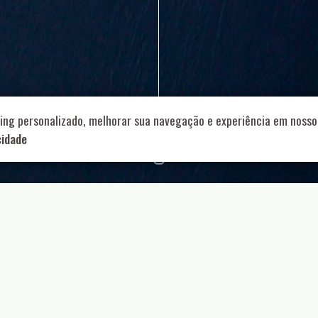
714 – Vila Romana, São Paulo – SP
|
55 11 99178-5848
|
contat
Role para continar
ing personalizado, melhorar sua navegação e experiência em nosso 
cidade