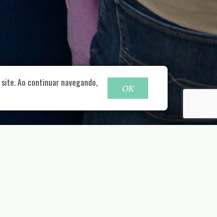
o@nucleofood.com
site. Ao continuar navegando,
OK