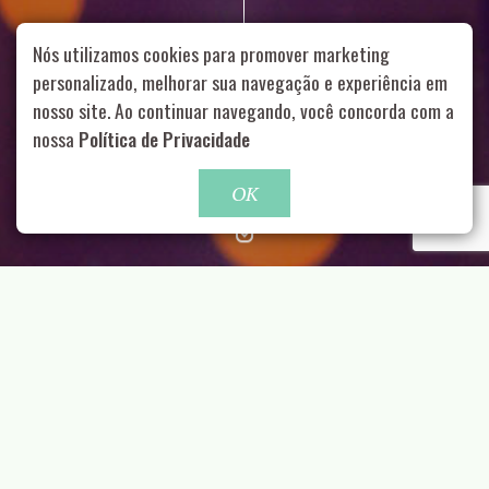
Nós utilizamos cookies para promover marketing
personalizado, melhorar sua navegação e experiência em
nosso site. Ao continuar navegando, você concorda com a
Rua Aurélia, 1714 – Vila Romana, São Paulo – SP
|
55 11
99178-5848
|
contato@nucleofood.com
nossa
Política de Privacidade
Role para continar
OK