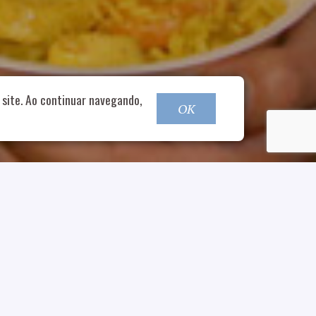
o@nucleofood.com
site. Ao continuar navegando,
OK