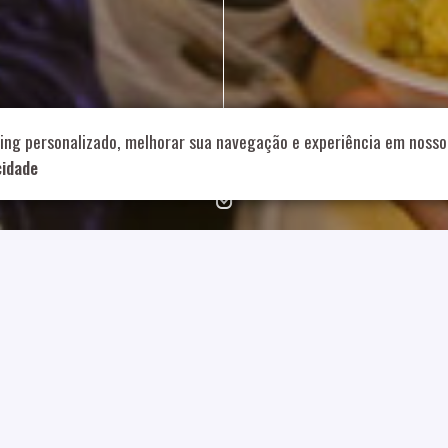
714 – Vila Romana, São Paulo – SP
|
55 11 99178-5848
|
contat
Role para continar
ing personalizado, melhorar sua navegação e experiência em nosso 
cidade