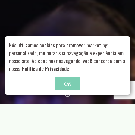
Nós utilizamos cookies para promover marketing
personalizado, melhorar sua navegação e experiência em
nosso site. Ao continuar navegando, você concorda com a
Rua Aurélia, 1714 – Vila Romana, São Paulo – SP
|
55 11
nossa
Política de Privacidade
99178-5848
|
contato@nucleofood.com
Role para continar
OK