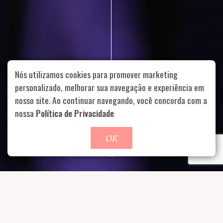
Nós utilizamos cookies para promover marketing
personalizado, melhorar sua navegação e experiência em
nosso site. Ao continuar navegando, você concorda com a
Rua Aurélia, 1714 – Vila Romana, São Paulo – SP
|
55 11
nossa
Política de Privacidade
99178-5848
|
contato@nucleofood.com
Role para continar
OK