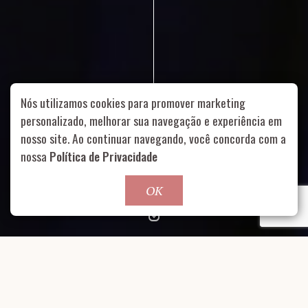
Nós utilizamos cookies para promover marketing
personalizado, melhorar sua navegação e experiência em
nosso site. Ao continuar navegando, você concorda com a
Rua Aurélia, 1714 – Vila Romana, São Paulo – SP
|
55 11
nossa
Política de Privacidade
99178-5848
|
contato@nucleofood.com
Role para continar
OK