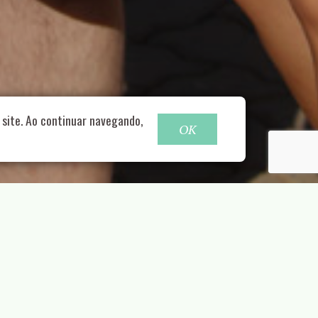
o@nucleofood.com
site. Ao continuar navegando,
OK