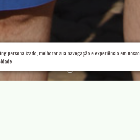
714 – Vila Romana, São Paulo – SP
|
55 11 99178-5848
|
contat
Role para continar
ing personalizado, melhorar sua navegação e experiência em nosso 
cidade