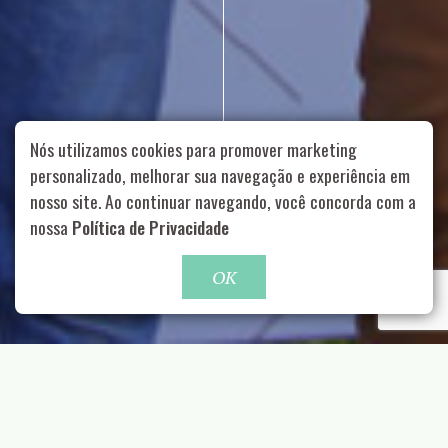
Nós utilizamos cookies para promover marketing
personalizado, melhorar sua navegação e experiência em
nosso site. Ao continuar navegando, você concorda com a
Rua Aurélia, 1714 – Vila Romana, São Paulo – SP
|
55 11
nossa
Política de Privacidade
99178-5848
|
contato@nucleofood.com
Role para continar
OK