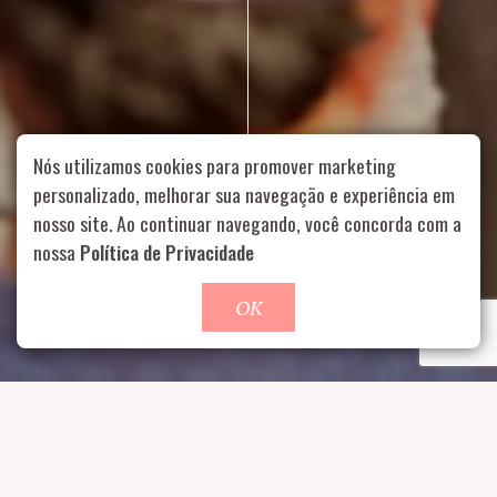
Nós utilizamos cookies para promover marketing
personalizado, melhorar sua navegação e experiência em
nosso site. Ao continuar navegando, você concorda com a
Rua Aurélia, 1714 – Vila Romana, São Paulo – SP
|
55 11
nossa
Política de Privacidade
99178-5848
|
contato@nucleofood.com
Role para continar
OK