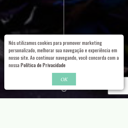
Nós utilizamos cookies para promover marketing
personalizado, melhorar sua navegação e experiência em
nosso site. Ao continuar navegando, você concorda com a
Rua Aurélia, 1714 – Vila Romana, São Paulo – SP
|
55 11
nossa
Política de Privacidade
99178-5848
|
contato@nucleofood.com
Role para continar
OK