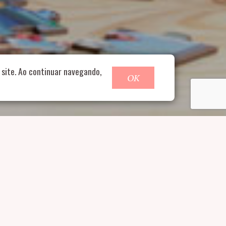
o@nucleofood.com
site. Ao continuar navegando,
OK