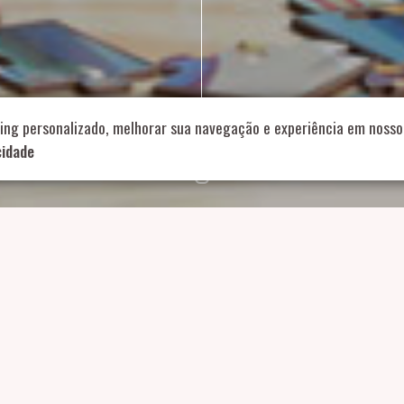
714 – Vila Romana, São Paulo – SP
|
55 11 99178-5848
|
contat
Role para continar
ing personalizado, melhorar sua navegação e experiência em nosso 
cidade