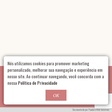
Nós utilizamos cookies para promover marketing
personalizado, melhorar sua navegação e experiência em
nosso site. Ao continuar navegando, você concorda com a
nossa
Política de Privacidade
GOSTOU? CLIQUE AQUI E ENTRE EM CONTATO
OK
Rua Aurélia, 1714 – Vila Romana, São Paulo – SP
|
55 11
99178-5848
|
contato@nucleofood.com
Desenvolvido por
Pandora Web Solutions